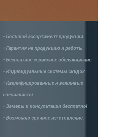
• Большой ассортимент продукции
• Гарантия на продукцию и работы
• Бесплатное сервисное обслуживание
• Индивидуальные системы скидок
• Квалифицированные и вежливые
специалисты
• Замеры и консультации бесплатно!
• Возможно срочное изготовление.