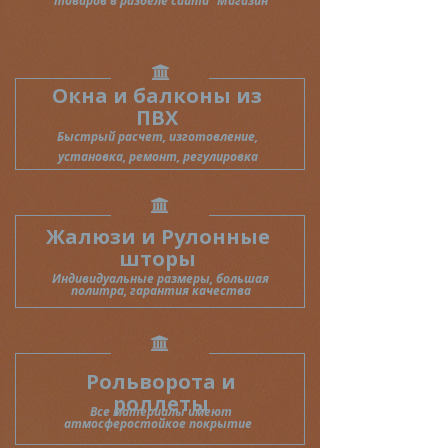
товаров в разделе сайта
"Магазин"
Окна и балконы из
ПВХ
Быстрый
расчет,
изготовление,
установка, ремонт, регулировка
Жалюзи и Рулонные
шторы
Индивидуальные
размеры, большая
политра, гарантия качества
Рольворота и
роллеты
Все материалы имеют
атмосферостойкое покрытие