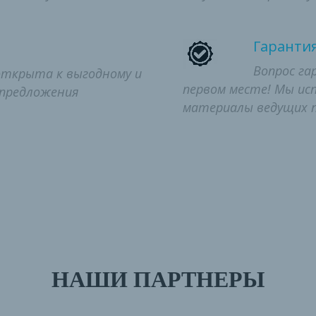
Гаранти
Вопрос га
открыта к выгодному и
первом месте! Мы ис
 предложения
материалы ведущих п
НАШИ ПАРТНЕРЫ