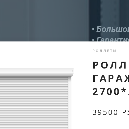
• Большо
• Гарант
• Беспла
РОЛЛЕТЫ
• Индиви
РОЛЛ
• Квалиф
ГАРА
• Замеры
2700
• Возмож
39500 Р