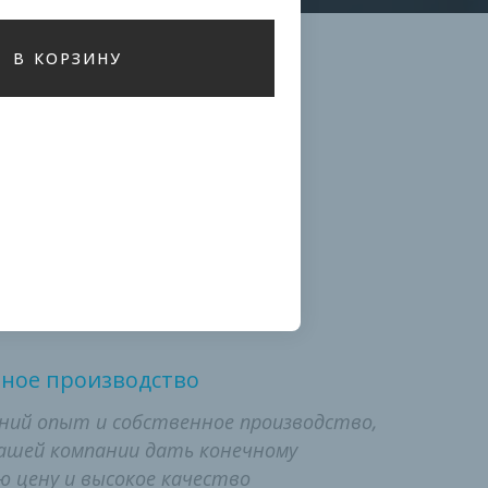
В КОРЗИНУ
дным
нное производство
ий опыт и собственное производство,
ашей компании дать конечному
 цену и высокое качество