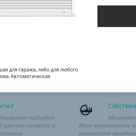
ПРЕИМУЩЕСТВА
пания Новикон предлагает сотрудничество по выго
ая для гаража, либо для любого 
условиям и предлагает следующие преимущества
ема. Автоматическая
асчет
Собстве
специалист подъедет
Многолетн
 просчет на месте и
дает возможность
н
становку
покупателю приятную