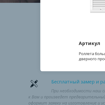
Артикул
Ком
Роллета больш
дверного про
Бесплатный замер и р
При необходимости наш 
к Вам и произведет предварительный
оформит заявку на изготовление и у